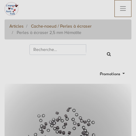
Articles
Cache-noeud / Perles à écraser
Perles à écraser 2,5 mm Hématite
Promotions