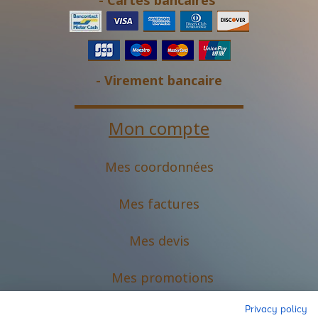
- Cartes bancaires
- Virement bancaire
Mon compte
Mes coordonnées
Mes factures
Mes devis
M
es promotions
Privacy policy