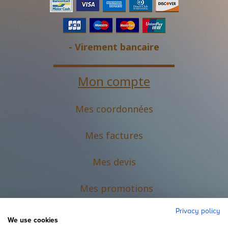
- Virement bancaire
Mon compte
Mes coordonnées
Mes factures
Mes devis
M
es promotions
Privacy policy
We use cookies